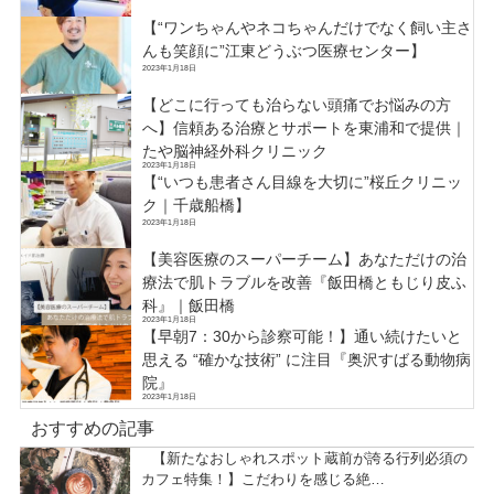
【“ワンちゃんやネコちゃんだけでなく飼い主さ
んも笑顔に”江東どうぶつ医療センター】
2023年1月18日
【どこに行っても治らない頭痛でお悩みの方
へ】信頼ある治療とサポートを東浦和で提供｜
たや脳神経外科クリニック
2023年1月18日
【“いつも患者さん目線を大切に”桜丘クリニッ
ク｜千歳船橋】
2023年1月18日
【美容医療のスーパーチーム】あなただけの治
療法で肌トラブルを改善『飯田橋ともじり皮ふ
科』｜飯田橋
2023年1月18日
【早朝7：30から診察可能！】通い続けたいと
思える “確かな技術” に注目『奥沢すばる動物病
院』
2023年1月18日
おすすめの記事
【新たなおしゃれスポット蔵前が誇る行列必須の
カフェ特集！】こだわりを感じる絶…