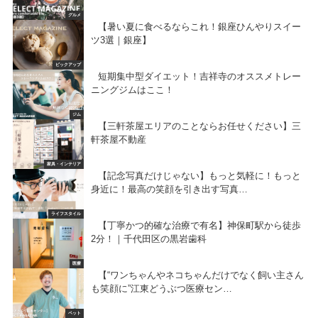
グルメ
【暑い夏に食べるならこれ！銀座ひんやりスイー
ツ3選｜銀座】
ピックアップ
短期集中型ダイエット！吉祥寺のオススメトレー
ニングジムはここ！
ジム
【三軒茶屋エリアのことならお任せください】三
軒茶屋不動産
家具・インテリア
【記念写真だけじゃない】もっと気軽に！もっと
身近に！最高の笑顔を引き出す写真…
ライフスタイル
【丁寧かつ的確な治療で有名】神保町駅から徒歩
2分！｜千代田区の黒岩歯科
医療
【“ワンちゃんやネコちゃんだけでなく飼い主さん
も笑顔に”江東どうぶつ医療セン…
ペット