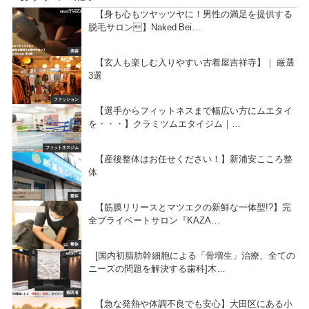
【身も心もツヤッツヤに！男性の満足を提供する
脱毛サロン】Naked Bei…
美容
【玄人も楽しむ入りやすい古着屋吉祥寺】｜ 厳選
3選
ファッション
【選手からフィットネスまで幅広い方にムエタイ
を・・・】クラミツムエタイジム｜…
フィットネスジム
【産後整体はお任せください！】新浦安こころ整
体
整体
【筋膜リリースとマツエクの新鮮な一体型!?】完
全プライベートサロン『KAZA…
整体
[国内初脂肪幹細胞による「骨増生」治療、全ての
ニーズの問題を解決する歯科]木…
歯医者
【急な発熱や体調不良でも安心】大田区にある小