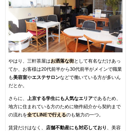
やはり、三軒茶屋は
お洒落な街
として有名なだけあっ
てか、お客様は20代前半から30代前半がメインで職業
も
美容室
や
エステサロン
などで働いている方が多いん
だとか。
さらに、
上京する学生にも人気なエリア
であるため、
地方に住まれている方のために物件紹介から契約まで
の流れを
全てLINEで行える
のも魅力の一つ。
賃貸だけはなく、
店舗不動産にも対応しており
、美容