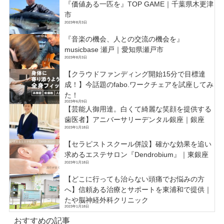
『価値ある一匹を』TOP GAME｜千葉県木更津
市
2023年8月3日
『音楽の機会、人との交流の機会を』
musicbase 瀬戸｜愛知県瀬戸市
2023年8月3日
【クラウドファンディング開始15分で目標達
成！】今話題のfabo.ワークチェアを試座してみ
た！
2023年6月9日
【芸能人御用達。白くて綺麗な笑顔を提供する
歯医者】アニバーサリーデンタル銀座｜銀座
2023年1月18日
【セラピストスクール併設】確かな効果を追い
求めるエステサロン『Dendrobium』｜東銀座
2023年1月18日
【どこに行っても治らない頭痛でお悩みの方
へ】信頼ある治療とサポートを東浦和で提供｜
たや脳神経外科クリニック
2023年1月18日
おすすめの記事