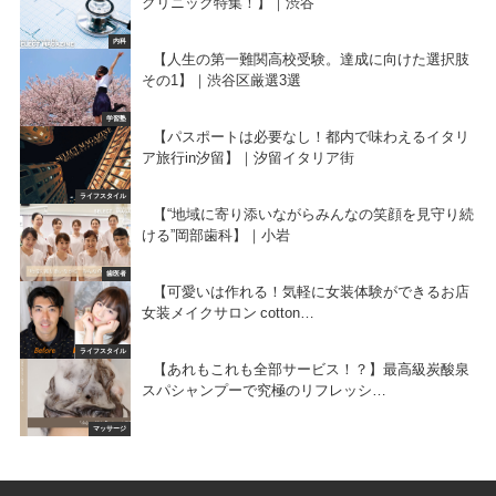
クリニック特集！】｜渋谷
内科
【人生の第一難関高校受験。達成に向けた選択肢
その1】｜渋谷区厳選3選
学習塾
【パスポートは必要なし！都内で味わえるイタリ
ア旅行in汐留】｜汐留イタリア街
ライフスタイル
【“地域に寄り添いながらみんなの笑顔を見守り続
ける”岡部歯科】｜小岩
歯医者
【可愛いは作れる！気軽に女装体験ができるお店
女装メイクサロン cotton…
ライフスタイル
【あれもこれも全部サービス！？】最高級炭酸泉
スパシャンプーで究極のリフレッシ…
マッサージ