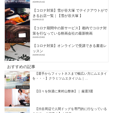
2020年5月13日
【コロナ対策】雪が谷大塚 でテイクアウトがで
きるお店一覧｜【雪が谷大塚 】
2020年5月1日
【コロナ期間中の新サービス】都内でコロナ対
策を行なっている映画会社の最新映画
2020年4月28日
【コロナ対策】オンラインで受講できる書道レ
ッスン
2020年4月24日
おすすめの記事
【選手からフィットネスまで幅広い方にムエタイ
を・・・】クラミツムエタイジム｜…
フィットネスジム
【日々を快適に東村山整体】｜ 厳選3選
整体
【渋谷周辺で人間ドッグを専門的に行なっている