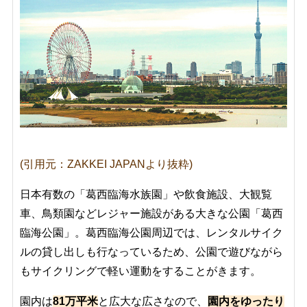
(引用元：ZAKKEI JAPANより抜粋)
日本有数の「葛西臨海水族園」や飲食施設、大観覧
車、鳥類園などレジャー施設がある大きな公園「葛西
臨海公園」。葛西臨海公園周辺では、レンタルサイク
ルの貸し出しも行なっているため、公園で遊びながら
もサイクリングで軽い運動をすることがきます。
園内は
81万平米
と広大な広さなので、
園内をゆったり