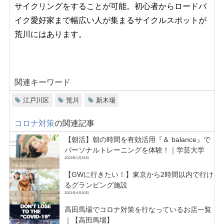
サイクリングをすることが可能。初心者からロードバ
イク愛好家まで幅広い人が集まるサイクルスポットが
荒川にはあります。
関連キーワード
江戸川区
荒川
新木場
コロナ対策
の関連記事
【朝活】朝の時間を有効活用『＆ balance』で
パーソナルトレーニングを体験！｜学芸大学
2023年1月18日
【GWに行きたい！】東京から2時間以内で行け
るグランピング施設
2021年4月30日
高田馬場でコロナ対策を行なっているお店一覧
｜【高田馬場】