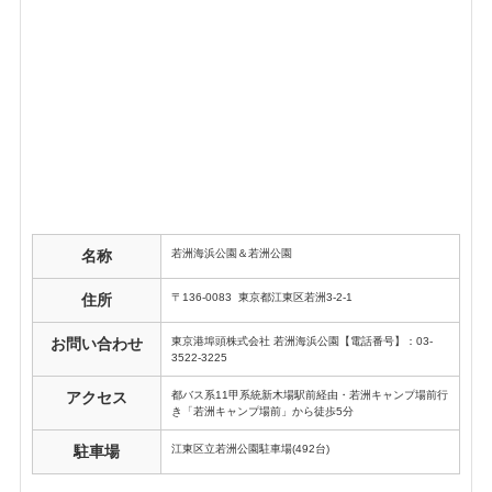
若洲海浜公園＆若洲公園
名称
〒136-0083 東京都江東区若洲3-2-1
住所
東京港埠頭株式会社 若洲海浜公園【電話番号】：03-
お問い合わせ
3522-3225
都バス系11甲系統新木場駅前経由・若洲キャンプ場前行
アクセス
き「若洲キャンプ場前」から徒歩5分
江東区立若洲公園駐車場(492台)
駐車場