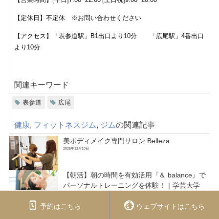
【定休日】不定休 ※お問い合わせください
【アクセス】「表参道駅」B1出口より10分 「広尾駅」4番出口
より10分
関連キーワード
表参道
広尾
健康
,
フィットネスジム
,
ジム
の関連記事
美ボディメイク専門サロン Belleza
2025年12月10日
【朝活】朝の時間を有効活用『＆ balance』で
パーソナルトレーニングを体験！｜学芸大学
2023年1月18日
予約はこちら
ウェブサイトはこちら
【贅沢空間を味わう新感覚パーソナルジムが今