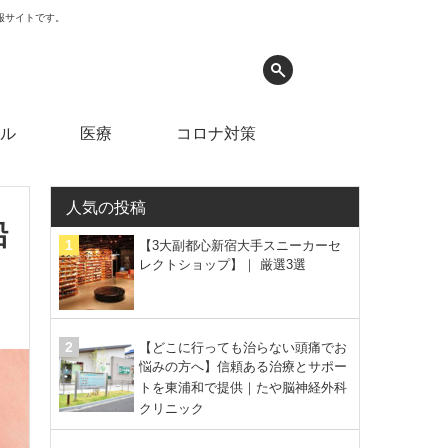
情報サイトです。
ル
医療
コロナ対策
人気の投稿
船
【3大副都心新宿大手スニーカーセ
レクトショップ】｜ 厳選3選
【どこに行っても治らない頭痛でお
悩みの方へ】信頼ある治療とサポー
トを東浦和で提供｜たや脳神経外科
クリニック