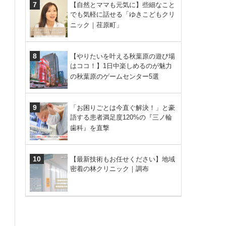
【自然とママも元気に】些細なこと
でも気軽に話せる「ゆきこどもクリ
ニック｜荏原町」
【やりたいを叶える秋葉原の遊び場
はココ！】1日中楽しめるのが魅力
の秋葉原のゲームセンター5選
「お困りごとは今直ぐ解決！」と豪
語する患者満足度120%の『三ノ輪
歯科』を直撃
【最新技術もお任せください】地域
密着の林クリニック｜調布