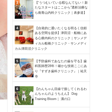
【“うつむいている暇なんてない！新
たなスタートはここから”透析治療な
ら南青山内科クリニック｜表参道】
【自発的に通いたくなる明るく信頼
ある空間を提供】津田沼・船橋にあ
る心療内科のクリニック｜サンメデ
ィカル船橋クリニック・サンメディ
カル津田沼クリニック
【予防歯科であなたの歯を守る】歯
科医師歴28年！確かな技術ここにあ
り『すずき歯科クリニック』｜祐天
寺
【わんちゃん目線で接してくれるわ
んちゃんのようちえん】 Dog
Training Bloom｜ 溝の口