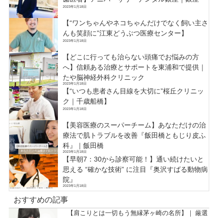
2023年1月18日
【“ワンちゃんやネコちゃんだけでなく飼い主さ
んも笑顔に”江東どうぶつ医療センター】
2023年1月18日
【どこに行っても治らない頭痛でお悩みの方
へ】信頼ある治療とサポートを東浦和で提供｜
たや脳神経外科クリニック
2023年1月18日
【“いつも患者さん目線を大切に”桜丘クリニッ
ク｜千歳船橋】
2023年1月18日
【美容医療のスーパーチーム】あなただけの治
療法で肌トラブルを改善『飯田橋ともじり皮ふ
科』｜飯田橋
2023年1月18日
【早朝7：30から診察可能！】通い続けたいと
思える “確かな技術” に注目『奥沢すばる動物病
院』
2023年1月18日
おすすめの記事
【肩こりとは一切もう無縁茅ヶ崎の名所】｜ 厳選