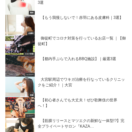
3選
整体
【もう我慢しないで！赤羽にある皮膚科｜3選】
皮膚科
御徒町でコロナ対策を行っているお店一覧 ｜【御
徒町】
コロナ対策
【都内手ぶらで入れるBBQ施設】｜厳選3選
レジャー
大宮駅周辺でワキガ治療を行なっているクリニッ
クをご紹介！｜大宮
医療
【初心者さんでも大丈夫！ぜひ歌舞伎の世界
へ！】
レジャー
【筋膜リリースとマツエクの新鮮な一体型!?】完
全プライベートサロン『KAZA…