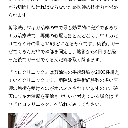
がら切除しなければならないため医師の技術力が求め
られます。
剪除法はワキガ治療の中で最も効果的に完治できるワ
キガ治療法で、再発の心配もほとんどなく、ワキガだ
けでなく汗の量も1/3ほどになるそうです。術後はガー
ゼでくるんだ綿で幹部を固定し、施術から4日ほど経
った後でガーゼでくるんだ綿を取り除きます。
『ヒロ
クリニック』は剪除法の手術経験が2000件超え
ているクリニックです。
剪除法は手術経験数の多い医
師の施術を受けるのがオススメされていますので、確
実にワキガ治療を完治させたいと考えている場合はぜ
ひ『ヒロクリニック』へ訪れてみてください。