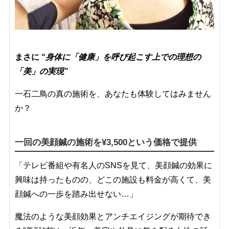
まさに “
身体に「健康」を呼び起こす上での理想の
「美」の実現”
一石二鳥の真の施術を、あなたも体験してはみません
か？
一回の美顔鍼の施術を¥
3,500という価格で提供
「テレビ番組や有名人のSNSを見て、美顔鍼の効果に
興味は持ったものの、どこの施設も料金が高くて、美
顔鍼への一歩を踏み出せない…」
魔法のような美顔効果とアンチエイジングが期待でき