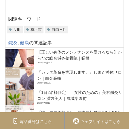
関連キーワード
反町
横浜市
自由ヶ丘
鍼灸
,
健康
の関連記事
【正しい身体のメンテナンスを受けるなら】か
らだの総合鍼灸整骨院｜曙橋
2022年11月14日
『カラダ革命を実現します。』しまだ整体サロ
ン｜白金高輪
2022年8月23日
『1日2名様限定！！女性のための』美容鍼灸サ
ロン 漢方美人｜成城学園前
2022年7月7日
【唯一無二の刺さない治療法】鍼灸YOU-GEN
｜昭島市中神
電話番号はこちら
ウェブサイトはこちら
2022年5月19日