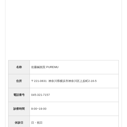
名称
佐藤鍼灸院
PUREMU
住所
〒221-0831 神奈川県横浜市神奈川区上反町2-16-5
電話番号
045-321-7157
診察時間
9:00~19:00
休診日
日・祝日