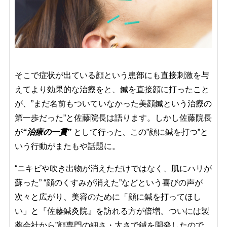
そこで症状が出ている顔という患部にも直接刺激を与
えてより効果的な治療をと、鍼を直接顔に打ったこと
が、”まだ名前もついていなかった美顔鍼という治療の
第一歩だった”と佐藤院長は語ります。しかし佐藤院長
が
“治療の一貫”
として行った、この”顔に鍼を打つ”と
いう行動がまたもや話題に。
“ニキビや吹き出物が消えただけではなく、肌にハリが
蘇った” “顔のくすみが消えた”などという喜びの声が
次々と広がり、美容のために「顔に鍼を打ってほし
い」と『佐藤鍼灸院』を訪れる方が倍増。ついには製
薬会社から”顔専門の細さ・太さで鍼を開発したので、