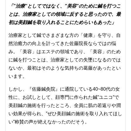
「”治療”としてではなく、”美容”のために鍼を打つこ
とは、治療家としての領域に反すると思ったので、最
初は美顔鍼を取り入れることにためらいもあった」
治療家として鍼でさまざまな方の「健康」を守り、自
然治癒力の向上を計ってきた佐藤院長ならではの悩
み。「美容」はエステの領域であり、「美容」のため
に鍼を打つことは、治療家としての失墜になるのでは
ないか、最初はそのような気持ちの葛藤があったとい
います。
しかし、『佐藤鍼灸院』に通院している40~80代の女
性に、お試しとして、顔専門に作られた鍼”ユニコ”で
美顔鍼の施術を行ったところ、全員に肌の若返りや潤
い効果が得られ、”ぜひ美顔鍼の施術を取り入れてほし
い”称賛の声が絶えなかったのだそう。