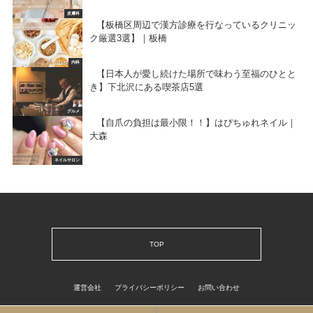
皮膚科
【板橋区周辺で漢方診療を行なっているクリニッ
ク厳選3選】｜板橋
内科
【日本人が愛し続けた場所で味わう至福のひとと
き】下北沢にある喫茶店5選
グルメ
【自爪の負担は最小限！！】はぴちゅれネイル｜
大森
ネイルサロン
TOP
運営会社
プライバシーポリシー
お問い合わせ