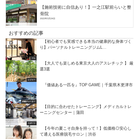
【施術技術に自信あり！】一之江駅前らいと整
骨院
2022年3月24日
おすすめの記事
【初心者でも実感できる本当の健康的な身体づく
り】パーソナルトレーニングジムL…
ジム
【大人でも楽しめる東京大人のアスレチック 】 厳
選3選
レジャー
『価値ある一匹を』TOP GAME｜千葉県木更津市
釣船チャーター
【目的に合わせたトレーニング】メディカルトレ
ーニングセンター｜蒲田
スポーツ
【今年の夏こそ自身を持って！】低価格◎安心し
て通える医療脱毛サロン｜渋谷