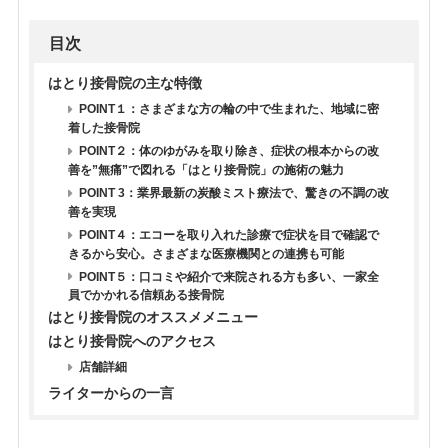
目次
はとり接骨院の主な特徴
POINT１：さまざまな方の輪の中で生まれた、地域に密
着した接骨院
POINT２：体のゆがみを取り除き、症状の根本からの改
善を”無痛”で図れる「はとり接骨院」の施術の魅力
POINT 3：業界最新の炭酸ミスト療法で、驚きの不調の改
善を実現
POINT４：エコーを取り入れた診療で症状を目で確認で
きるから安心。さまざまな医療機関との連携も可能
POINT５：口コミや紹介で来院される方も多い、一家全
員でかかれる信頼ある接骨院
はとり接骨院のオススメメニュー
はとり接骨院へのアクセス
店舗詳細
ライターからの一言