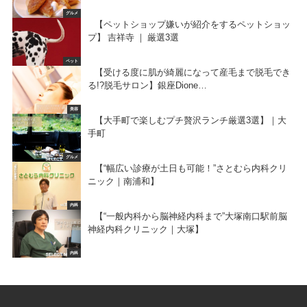
グルメ
【ペットショップ嫌いが紹介をするペットショッ
プ】 吉祥寺 ｜ 厳選3選
ペット
【受ける度に肌が綺麗になって産毛まで脱毛でき
る!?脱毛サロン】銀座Dione…
美容
【大手町で楽しむプチ贅沢ランチ厳選3選】｜大
手町
グルメ
【“幅広い診療が土日も可能！”さとむら内科クリ
ニック｜南浦和】
内科
【“一般内科から脳神経内科まで”大塚南口駅前脳
神経内科クリニック｜大塚】
内科