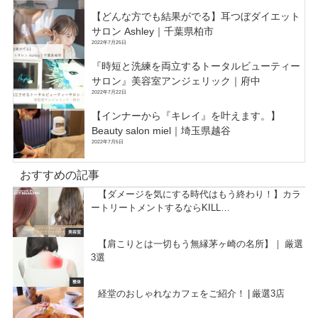
【どんな方でも結果がでる】耳つぼダイエット
サロン Ashley｜千葉県柏市
2022年7月25日
『時短と洗練を両立するトータルビューティー
サロン』美容室アンジェリック｜府中
2022年7月22日
【インナーから『キレイ』を叶えます。】
Beauty salon miel｜埼玉県越谷
2022年7月5日
おすすめの記事
【ダメージを気にする時代はもう終わり！】カラ
ートリートメントするならKILL…
美容室
【肩こりとは一切もう無縁茅ヶ崎の名所】｜ 厳選
3選
整体
経堂のおしゃれなカフェをご紹介！ | 厳選3店