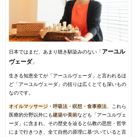
アーユル
日本ではまだ、あまり聴き馴染みのない「
ヴェーダ
」
生きる知恵全てが「アーユルヴェーダ」と言われるほ
ど「アーユルヴェーダ」の括りは広くとても深いもの
なのです。
オイルマッサージ
・
呼吸法
・
瞑想
・
食事療法
、これら
医療的分野以外にも
建築
や
美術
なども「アーユルヴェ
ーダ」に含まれ、その歴史を辿ると仏教の思想・哲学
にまで行きつき、全て自然の原理に基づいていると言