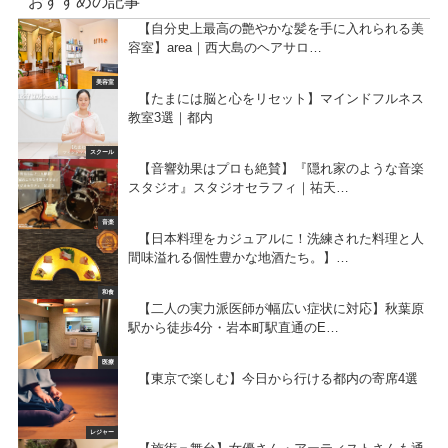
おすすめの記事
【自分史上最高の艶やかな髪を手に入れられる美
容室】area｜西大島のヘアサロ…
美容室
【たまには脳と心をリセット】マインドフルネス
教室3選｜都内
スクール
【音響効果はプロも絶賛】『隠れ家のような音楽
スタジオ』スタジオセラフィ｜祐天…
音楽
【日本料理をカジュアルに！洗練された料理と人
間味溢れる個性豊かな地酒たち。】…
和食
【二人の実力派医師が幅広い症状に対応】秋葉原
駅から徒歩4分・岩本町駅直通のE…
医療
【東京で楽しむ】今日から行ける都内の寄席4選
レジャー