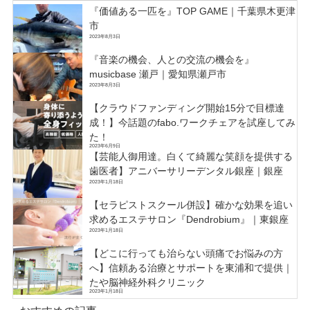
『価値ある一匹を』TOP GAME｜千葉県木更津
市
2023年8月3日
『音楽の機会、人との交流の機会を』
musicbase 瀬戸｜愛知県瀬戸市
2023年8月3日
【クラウドファンディング開始15分で目標達
成！】今話題のfabo.ワークチェアを試座してみ
た！
2023年6月9日
【芸能人御用達。白くて綺麗な笑顔を提供する
歯医者】アニバーサリーデンタル銀座｜銀座
2023年1月18日
【セラピストスクール併設】確かな効果を追い
求めるエステサロン『Dendrobium』｜東銀座
2023年1月18日
【どこに行っても治らない頭痛でお悩みの方
へ】信頼ある治療とサポートを東浦和で提供｜
たや脳神経外科クリニック
2023年1月18日