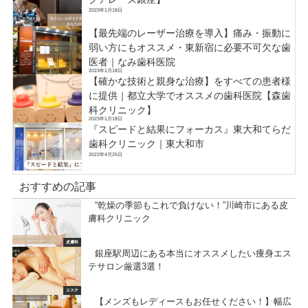
2023年1月18日
【最先端のレーザー治療を導入】痛み・振動に
弱い方にもオススメ・東新宿に必要不可欠な歯
医者｜なみ歯科医院
2023年1月18日
【確かな技術と親身な治療】をすべての患者様
に提供｜都立大学でオススメの歯科医院【森歯
科クリニック】
2023年1月18日
『スピードと結果にフォーカス』東大和てらだ
歯科クリニック｜東大和市
2022年4月25日
おすすめの記事
“乾燥の季節もこれで負けない！”川崎市にある皮
膚科クリニック
皮膚科
銀座駅周辺にある本当にオススメしたい痩身エス
テサロン厳選3選！
エステ
【メンズもレディースもお任せください！】幅広