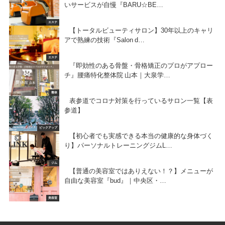
いサービスが自慢『BARU☆BE…
エステ
【トータルビューティサロン】30年以上のキャリ
アで熟練の技術『Salon d…
エステ
『即効性のある骨盤・骨格矯正のプロがアプロー
チ』腰痛特化整体院 山本｜大泉学…
整体
表参道でコロナ対策を行っているサロン一覧【表
参道】
ピックアップ
【初心者でも実感できる本当の健康的な身体づく
り】パーソナルトレーニングジムL…
ジム
【普通の美容室ではありえない！？】メニューが
自由な美容室『bud』｜中央区・…
美容室