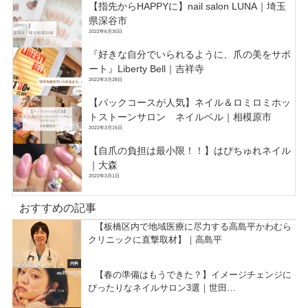
【指先からHAPPYに】nail salon LUNA｜埼玉
県深谷市
2022年6月30日
『好きな自分でいられるように、爪の美をサポ
ート』Liberty Bell｜吉祥寺
2022年3月28日
【パックコースが人気】ネイル＆ロミロミホッ
トストーンサロン ネイルベル｜相模原市
2022年3月15日
【自爪の負担は最小限！！】はぴちゅれネイル
｜大森
2022年3月1日
おすすめの記事
【板橋区内で地域医療に尽力する高島平かわむら
クリニックに直撃取材】｜高島平
内科
【春の準備はもうできた？】イメージチェンジに
ぴったりなネイルサロン3選｜世田…