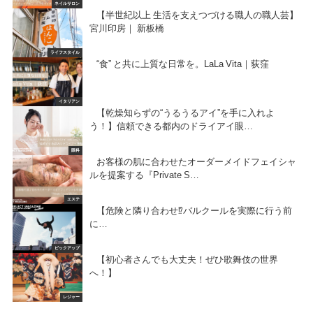
ネイルサロン
【半世紀以上 生活を支えつづける職人の職人芸】
宮川印房｜ 新板橋
ライフスタイル
“食” と共に上質な日常を。LaLa Vita｜荻窪
イタリアン
【乾燥知らずの“うるうるアイ”を手に入れよ
う！】信頼できる都内のドライアイ眼…
眼科
お客様の肌に合わせたオーダーメイドフェイシャ
ルを提案する『Private S…
エステ
【危険と隣り合わせ⁉️バルクールを実際に行う前
に…
ピックアップ
【初心者さんでも大丈夫！ぜひ歌舞伎の世界
へ！】
レジャー