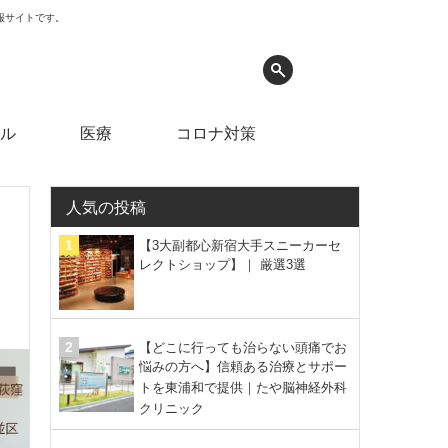
情報サイトです。
ル
医療
コロナ対策
人気の投稿
｜
【3大副都心新宿大手スニーカーセ
レクトショップ】｜ 厳選3選
【どこに行っても治らない頭痛でお
悩みの方へ】信頼ある治療とサポー
トを東浦和で提供｜たや脳神経外科
クリニック