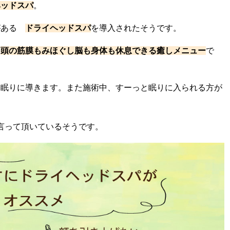
ヘッドスパ
。
がある
ドライヘッドスパ
を導入されたそうです。
、
頭の筋膜もみほぐし脳も身体も休息できる癒しメニュー
で
い眠りに導きます。また
施術中、すーっと眠りに入られる方が
言って頂いているそうです。