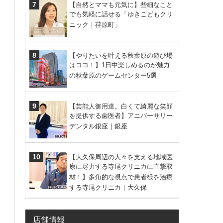
【自然とママも元気に】些細なこと
でも気軽に話せる「ゆきこどもクリ
ニック｜荏原町」
【やりたいを叶える秋葉原の遊び場
はココ！】1日中楽しめるのが魅力
の秋葉原のゲームセンター5選
【芸能人御用達。白くて綺麗な笑顔
を提供する歯医者】アニバーサリー
デンタル銀座｜銀座
【大久保周辺の人々を支える地域医
療に尽力する寺尾クリニカに直撃取
材！】多角的な視点で患者様を治療
する寺尾クリニカ｜大久保
店舗情報