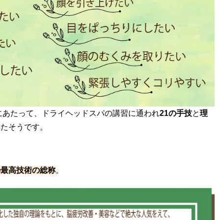
にあたって、ドライヘッドスパの講習に通われ
21
の手技
と
理
れたそうです。
の最高技術の総称
。