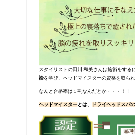
スタイリストの田川 和美さんは
施術をする
論
を学び、ヘッドマイスターの資格を取ら
なんと合格率は１割なんだとか・・・！！
ヘッドマイスター
とは
、
ドライヘッドスパ