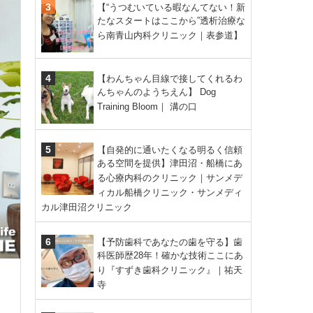
【“うつむいている暇なんてない！新
たなスタートはここから”透析治療な
ら南青山内科クリニック｜表参道】
【わんちゃん目線で接してくれるわ
んちゃんのようちえん】 Dog
Training Bloom｜ 溝の口
【自発的に通いたくなる明るく信頼
ある空間を提供】津田沼・船橋にあ
る心療内科のクリニック｜サンメデ
ィカル船橋クリニック・サンメディ
カル津田沼クリニック
【予防歯科であなたの歯を守る】歯
科医師歴28年！確かな技術ここにあ
り『すずき歯科クリニック』｜祐天
寺