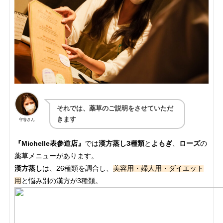
それでは、薬草のご説明をさせていただ
きます
守谷さん
『Michelle表参道店』
では
漢方蒸し3種類
と
よもぎ
、
ローズ
の
薬草メニューがあります。
漢方蒸し
は、26種類を調合し、
美容用・婦人用・ダイエット
用
と悩み別の漢方が3種類。