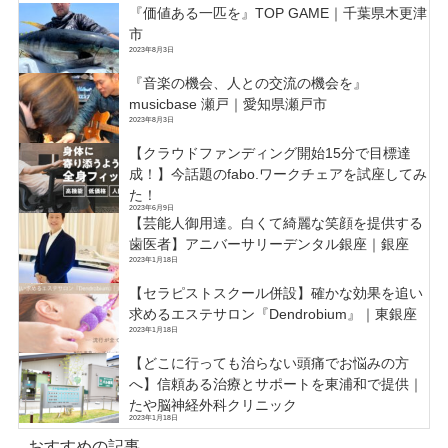
『価値ある一匹を』TOP GAME｜千葉県木更津
市
2023年8月3日
『音楽の機会、人との交流の機会を』
musicbase 瀬戸｜愛知県瀬戸市
2023年8月3日
【クラウドファンディング開始15分で目標達
成！】今話題のfabo.ワークチェアを試座してみ
た！
2023年6月9日
【芸能人御用達。白くて綺麗な笑顔を提供する
歯医者】アニバーサリーデンタル銀座｜銀座
2023年1月18日
【セラピストスクール併設】確かな効果を追い
求めるエステサロン『Dendrobium』｜東銀座
2023年1月18日
【どこに行っても治らない頭痛でお悩みの方
へ】信頼ある治療とサポートを東浦和で提供｜
たや脳神経外科クリニック
2023年1月18日
おすすめの記事