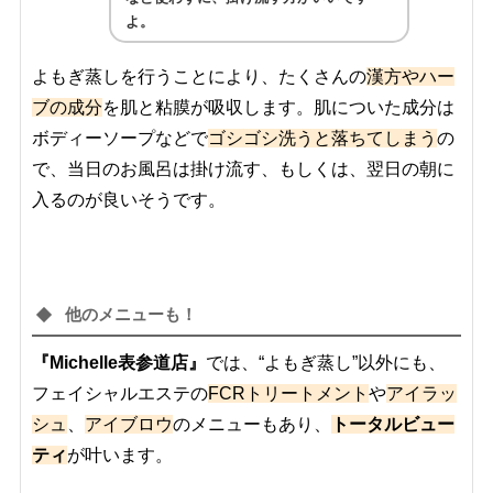
よ。
よもぎ蒸しを行うことにより、たくさんの
漢方やハー
ブの成分
を肌と粘膜が吸収します。肌についた成分は
ボディーソープなどで
ゴシゴシ洗うと落ちてしまう
の
で、当日のお風呂は掛け流す、もしくは、翌日の朝に
入るのが良いそうです。
他のメニューも！
『Michelle表参道店』
では、“よもぎ蒸し”以外にも、
フェイシャルエステの
FCRトリートメント
や
アイラッ
シュ
、
アイブロウ
のメニューもあり、
トータルビュー
ティ
が叶います。