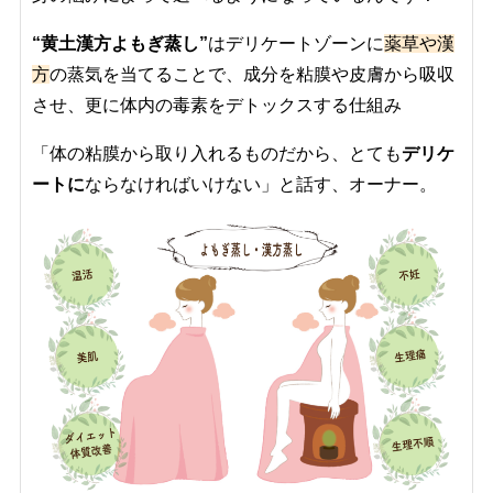
“黄土漢方よもぎ蒸し”
は
デリケートゾーンに
薬草や漢
方
の
蒸気を当てることで、
成分を粘膜や皮膚から吸収
させ、更に体内の毒素をデトックスする仕組み
「体の粘膜から
取り入れるもの
だから、とても
デリケ
ートに
ならなければいけない」と話す、オーナー。