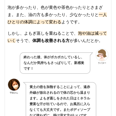
泡が多かったり、色が黄色や茶色かったりとさまざ
ま。また、油の方も多かったり、少なかったりと
一人
ひとりの体調によって変わる
ようです。
しかし、よもぎ蒸しを重ねることで、
泡や油は減って
いく
そうで、
体調も改善される方
が多いんだとか。
終わった後、体がポカポカしているし、
なんだか気持ちもさっぱりして、新感覚
ライター
です！
黄土の壺を加熱することによって、遠赤
外線が放出されるので体の芯から温まり
守谷さん
ます。よもぎ蒸しをされた日はミネラル
豊富な汗が出ているので、お風呂に入ら
なくても大丈夫です。またボディソープ
など使わずに、掛け流す方がいいです