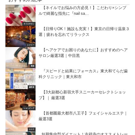
【ネイルでお悩みの方必見！】こだわり×シンプ
ルで綺麗な指先に『nail sa…
ネイルサロン
【日帰りOK！施設も充実！】東京の日帰り温泉３
選｜疲れを忘れてリラックス
レジャー
【ヘアケアでお困りのあなたに】おすすめのヘア
サロン厳選3選｜中目黒
美容
『スピードと結果にフォーカス』東大和てらだ歯
科クリニック｜東大和市
歯医者
【3大副都心新宿大手スニーカーセレクトショッ
プ】｜ 厳選3選
ショッピング
【首都圏最大都市八王子】フェイシャルエステ｜
厳選3選
エステ
短期集中型ダイエット！吉祥寺のオススメトレー