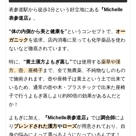
表参道駅から徒歩1分という好立地にある
『Michelle
表参道店』
。
“体の内側から美と健康を”
というコンセプトで、
オー
ガニック
を追求。店内消毒に至っても化学薬品を使わ
ないなど徹底されています。
特に、
“黄土漢方よもぎ蒸し”
では使用する
薬草や漢
方、
壺、座椅子
まで、全て無農薬、不純物なしのもの
で施術されます。壺や座椅子は黄土という土で出来て
いるため、通常の壺や木・プラスチックで出来た座椅
子で行うよもぎ蒸しより約80倍の効果があるんだと
か！
よもぎに加え、
『Michelle表参道店』
では
調合師
によ
り
ブレンドされた漢方
や
ローズ
が用意されており、自
身の悩みによって選べるようになっているんです！