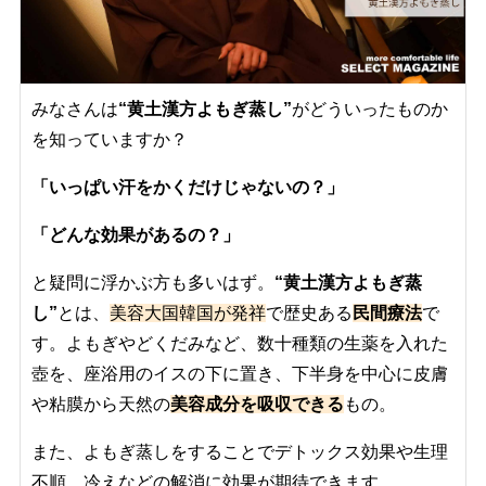
みなさんは
“黄土漢方よもぎ蒸し”
がどういったものか
を知っていますか？
「いっぱい汗をかくだけじゃないの？」
「どんな効果があるの？」
と疑問に浮かぶ方も多いはず。
“黄土漢方よもぎ蒸
し”
とは、
美容大国韓国が発祥
で歴史ある
民間療法
で
す。よもぎやどくだみなど、
数十種類の生薬を入れた
壺を、座浴用のイスの下に置き、下半身を中心に皮膚
や粘膜から天然の
美容成分を吸収できる
もの
。
また、よもぎ蒸しをすることでデトックス効果や生理
不順、冷えなどの解消に効果が期待できます。