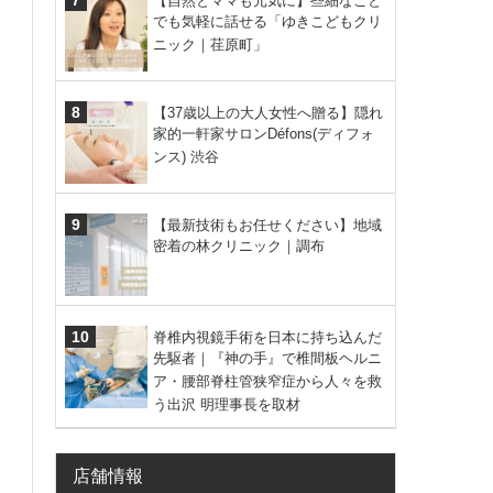
【自然とママも元気に】些細なこと
でも気軽に話せる「ゆきこどもクリ
ニック｜荏原町」
【37歳以上の大人女性へ贈る】隠れ
家的一軒家サロンDéfons(ディフォ
ンス) 渋谷
【最新技術もお任せください】地域
密着の林クリニック｜調布
脊椎内視鏡手術を日本に持ち込んだ
先駆者｜『神の手』で椎間板ヘルニ
ア・腰部脊柱管狭窄症から人々を救
う出沢 明理事長を取材
店舗情報