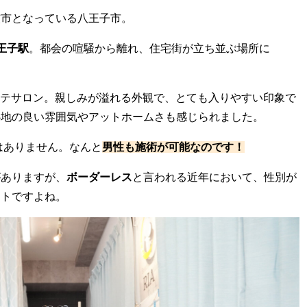
核市となっている八王子市。
王子駅
。都会の喧騒から離れ、住宅街が立ち並ぶ場所に
エステサロン。親しみが溢れる外観で、とても入りやすい印象で
心地の良い雰囲気やアットホームさも感じられました。
はありません。なんと
男性も施術が可能なのです！
がありますが、
ボーダーレス
と言われる近年において、性別が
ントですよね。