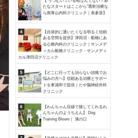
【“うつむいている暇なんてない！新
たなスタートはここから”透析治療な
ら南青山内科クリニック｜表参道】
【自発的に通いたくなる明るく信頼
ある空間を提供】津田沼・船橋にあ
る心療内科のクリニック｜サンメデ
ィカル船橋クリニック・サンメディ
カル津田沼クリニック
【どこに行っても治らない頭痛でお
悩みの方へ】信頼ある治療とサポー
トを東浦和で提供｜たや脳神経外科
クリニック
【わんちゃん目線で接してくれるわ
んちゃんのようちえん】 Dog
Training Bloom｜ 溝の口