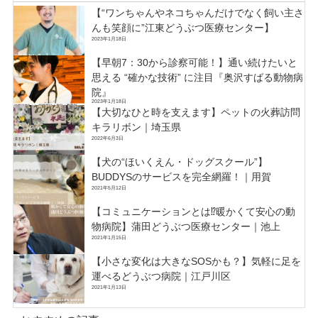
【“ワンちゃんやネコちゃんだけでなく飼い主さ
んも笑顔に”江東どうぶつ医療センター】
2023年1月18日
【早朝7：30から診察可能！】通い続けたいと
思える “確かな技術” に注目『奥沢すばる動物病
院』
2023年1月18日
【大切なひと時を支えます】ペットの火葬訪問
キラリボン｜埼玉県
2022年6月3日
【犬の“ほいくえん・ドッグスクール”】
BUDDYSのサービスを完全網羅！｜用賀
2021年5月12日
【コミュニケーションとは⁉️暖かくて安心の動
物病院】蒲田どうぶつ医療センター｜池上
2021年1月15日
【小さな変化は大きなSOSかも？】気軽に足を
運べるどうぶつ病院｜江戸川区
2021年1月13日