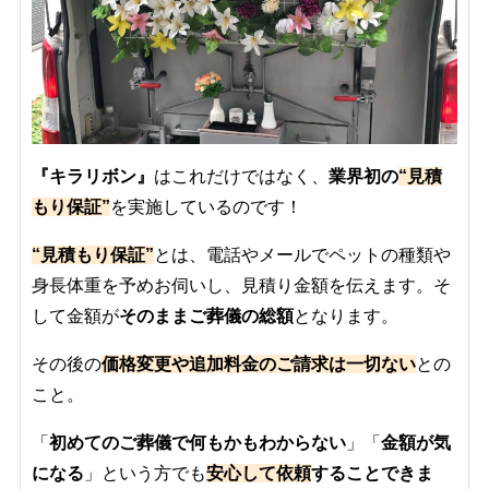
『キラリボン』
はこれだけではなく、
業界初の
“見積
もり保証”
を実施しているのです！
“見積もり保証”
とは、電話やメールでペットの種類や
身長体重を予めお伺いし、見積り金額を伝えます。そ
して金額が
そのままご葬儀の総額
となります。
その後の
価格変更や追加料金のご請求は一切ない
との
こと。
「
初めてのご葬儀で何もかもわからない
」「
金額が気
になる
」という方でも
安心して依頼
することできま