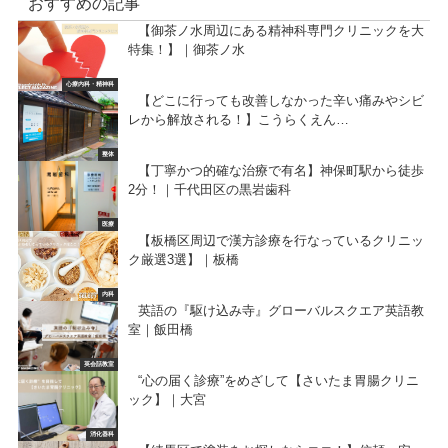
おすすめの記事
【御茶ノ水周辺にある精神科専門クリニックを大
特集！】｜御茶ノ水
心療内科・精神科
【どこに行っても改善しなかった辛い痛みやシビ
レから解放される！】こうらくえん…
整体
【丁寧かつ的確な治療で有名】神保町駅から徒歩
2分！｜千代田区の黒岩歯科
医療
【板橋区周辺で漢方診療を行なっているクリニッ
ク厳選3選】｜板橋
内科
英語の『駆け込み寺』グローバルスクエア英語教
室｜飯田橋
英会話教室
“心の届く診療”をめざして【さいたま胃腸クリニ
ック】｜大宮
消化器科