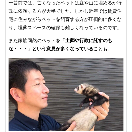
一昔前では、亡くなったペットは庭や山に埋めるか行
政に依頼する方が大半でした。しかし近年では
賃貸住
宅に住みながらペットを飼育する方が
圧倒的に多くな
り、埋葬スペースの確保も難しくなっているのです。
また家族同然のペットを「
土葬や行政に託すのも
な・・・
」
という意見が多くなっている
ことも。