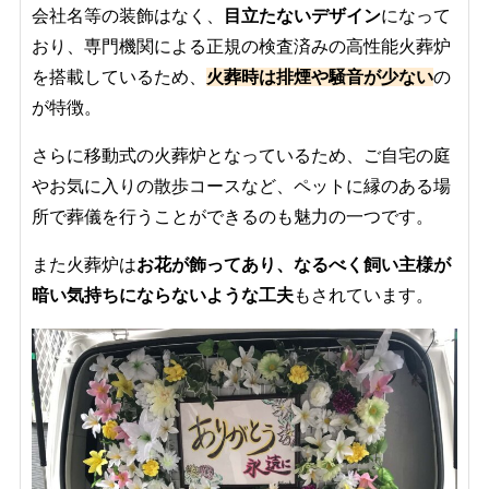
会社名等の装飾はなく、
目立たないデザイン
になって
おり、専門機関による正規の検査済みの高性能火葬炉
を搭載しているため、
火葬時は排煙や騒音が少ない
の
が特徴。
さらに移動式の火葬炉となっているため、ご自宅の庭
やお気に入りの散歩コースなど、ペットに縁のある場
所で葬儀を行うことができるのも魅力の一つです。
また火葬炉は
お花が飾ってあり、なるべく飼い主様が
暗い気持ちにならないような工夫
もされています。