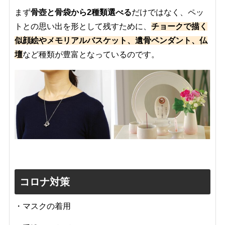
まず
骨壺と骨袋から2種類選べる
だけではなく、ペッ
トとの思い出を形として残すために、
チョークで描く
似顔絵や
メモリアルバスケット、遺骨ペンダント、仏
壇
など種類が豊富となっているのです。
コロナ対策
・マスクの着用