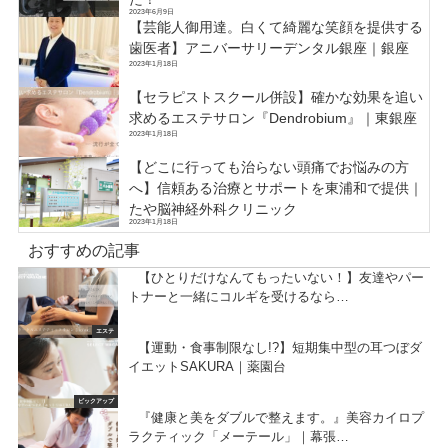
2023年6月9日
【芸能人御用達。白くて綺麗な笑顔を提供する
歯医者】アニバーサリーデンタル銀座｜銀座
2023年1月18日
【セラピストスクール併設】確かな効果を追い
求めるエステサロン『Dendrobium』｜東銀座
2023年1月18日
【どこに行っても治らない頭痛でお悩みの方
へ】信頼ある治療とサポートを東浦和で提供｜
たや脳神経外科クリニック
2023年1月18日
おすすめの記事
【ひとりだけなんてもったいない！】友達やパー
トナーと一緒にコルギを受けるなら…
エステ
【運動・食事制限なし!?】短期集中型の耳つぼダ
イエットSAKURA｜薬園台
ピックアップ
『健康と美をダブルで整えます。』美容カイロプ
ラクティック「メーテール」｜幕張…