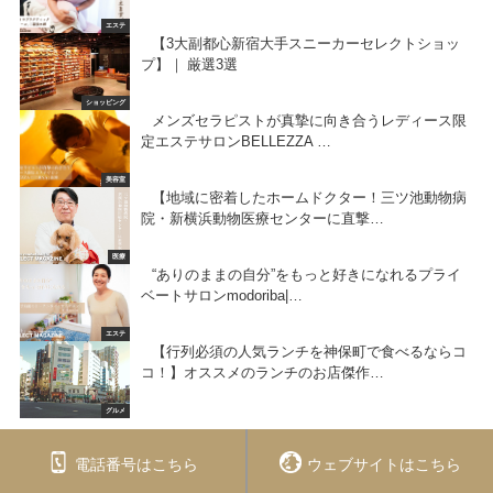
エステ
【3大副都心新宿大手スニーカーセレクトショッ
プ】｜ 厳選3選
ショッピング
メンズセラピストが真摯に向き合うレディース限
定エステサロンBELLEZZA …
美容室
【地域に密着したホームドクター！三ツ池動物病
院・新横浜動物医療センターに直撃…
医療
“ありのままの自分”をもっと好きになれるプライ
ベートサロンmodoriba|…
エステ
【行列必須の人気ランチを神保町で食べるならコ
コ！】オススメのランチのお店傑作…
グルメ
電話番号はこちら
ウェブサイトはこちら